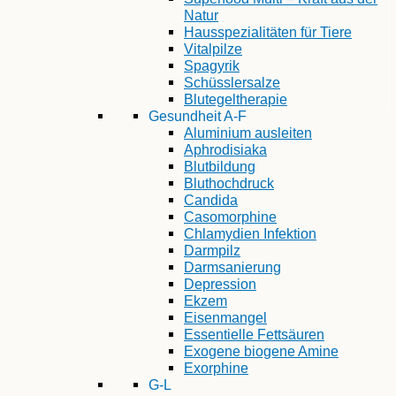
Natur
Hausspezialitäten für Tiere
Vitalpilze
Spagyrik
Schüsslersalze
Blutegeltherapie
Gesundheit A-F
Aluminium ausleiten
Aphrodisiaka
Blutbildung
Bluthochdruck
Candida
Casomorphine
Chlamydien Infektion
Darmpilz
Darmsanierung
Depression
Ekzem
Eisenmangel
Essentielle Fettsäuren
Exogene biogene Amine
Exorphine
G-L