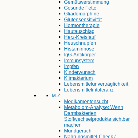
Gemütsverstimmung
Gesunde Fette
Gliadomorphine
Glutensensitivität
Hormontherapie
Hautauschlag
Herz-Kreislauf
Heuschnupfen
Histaminnose
IgG-Antikörper
Immunsystem
Impfen
Kinderwunsch
Klimakterium
Lebensmittelunverträglichkeit
Lebensmittelintoleranz
M-Z
Medikamentensucht
Metabolom-Analyse: Wenn
Darmbakterien
Stoffwechselprodukte sichtbar
machen
Mundgeruch
Nahrungsmittel-Check /